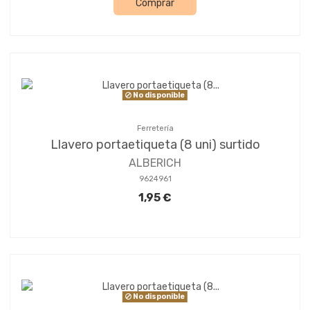
Comprar
No disponible
Ferretería
Llavero portaetiqueta (8 uni) surtido
ALBERICH
9624961
1,95 €
No disponible