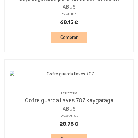
ABUS
9638183
68,15 €
Comprar
Ferretería
Cofre guarda llaves 707 keygarage
ABUS
23023065
28,75 €