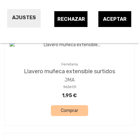
Ordenar por:
24
1
2
3
AJUSTES
RECHAZAR
ACEPTAR
Ferretería
Llavero muñeca extensible surtidos
JMA
9636131
1,95 €
Comprar